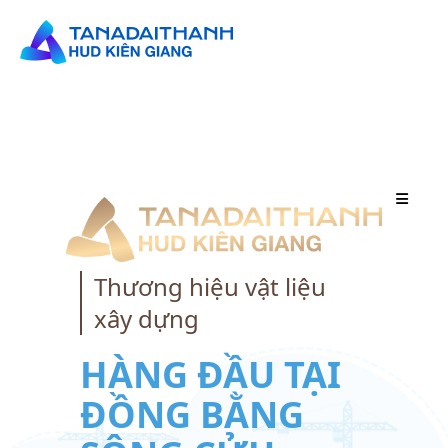
TRANG CHỦ
Thương hiệu vật liệu
GIỚI THIỆU
xây dựng
SẢN PHẨM
HÀNG ĐẦU TẠI
ĐỒNG BẰNG
TIN TỨC