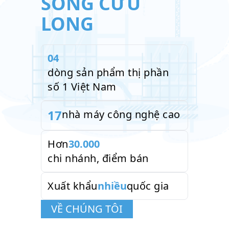
SÔNG CỬU
LIÊN HỆ
LONG
TUYỂN DỤNG
04
dòng sản phẩm thị phần
số 1 Việt Nam
17
nhà máy công nghệ cao
Hơn
30.000
chi nhánh, điểm bán
Xuất khẩu
nhiều
quốc gia
VỀ CHÚNG TÔI